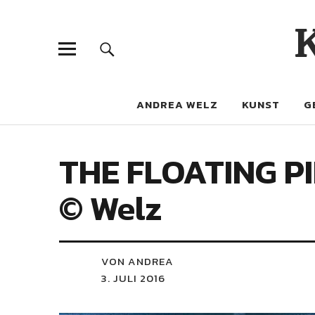
ANDREA WELZ
KUNST
G
THE FLOATING PI
© Welz
VON ANDREA
3. JULI 2016