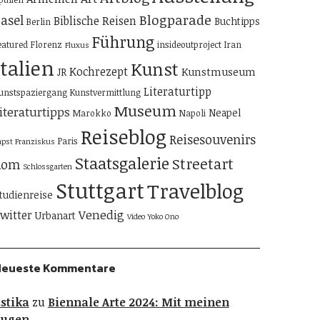
Blogparade
asel
Biblische Reisen
Buchtipps
Berlin
Führung
eatured
Florenz
insideoutproject
Iran
Fluxus
Italien
Kunst
Kochrezept
Kunstmuseum
JR
Literaturtipp
unstspaziergang
Kunstvermittlung
Museum
iteraturtipps
Neapel
Marokko
Napoli
Reiseblog
Reisesouvenirs
Paris
apst Franziskus
Staatsgalerie
Streetart
Rom
Schlossgarten
Stuttgart
Travelblog
tudienreise
Venedig
witter
Urbanart
Video
Yoko Ono
Neueste Kommentare
stika
zu
Biennale Arte 2024: Mit meinen
Augen