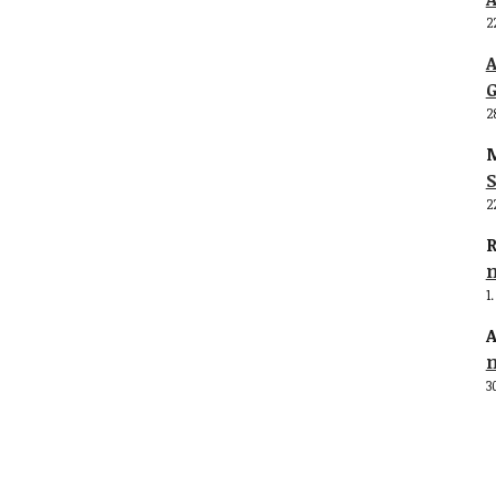
2
G
2
M
S
2
R
1
A
3