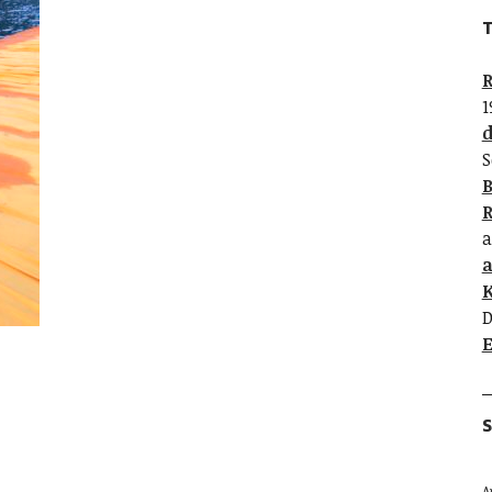
T
R
1
d
S
B
R
a
K
D
E
S
A