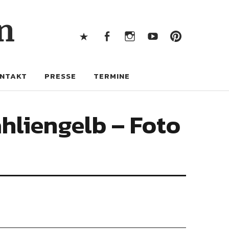
X
Facebook
Instagram
Youtube
Pintere
n
X
Facebook
Instagram
Youtube
Pinterest
NTAKT
PRESSE
TERMINE
hliengelb – Foto