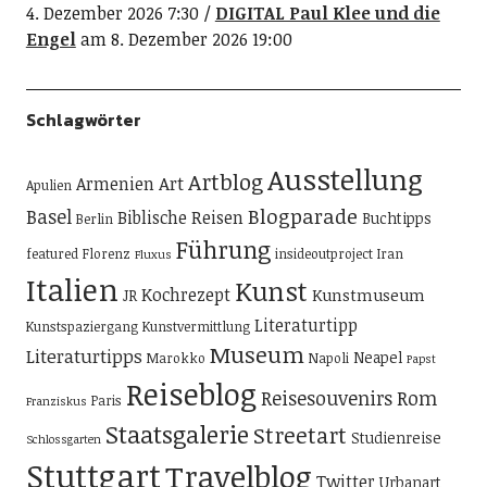
4. Dezember 2026 7:30
DIGITAL Paul Klee und die
Engel
am 8. Dezember 2026 19:00
Schlagwörter
Ausstellung
Artblog
Art
Armenien
Apulien
Blogparade
Basel
Biblische Reisen
Buchtipps
Berlin
Führung
featured
Florenz
insideoutproject
Iran
Fluxus
Italien
Kunst
Kochrezept
Kunstmuseum
JR
Literaturtipp
Kunstspaziergang
Kunstvermittlung
Museum
Literaturtipps
Neapel
Marokko
Napoli
Papst
Reiseblog
Reisesouvenirs
Rom
Paris
Franziskus
Staatsgalerie
Streetart
Studienreise
Schlossgarten
Stuttgart
Travelblog
Twitter
Urbanart