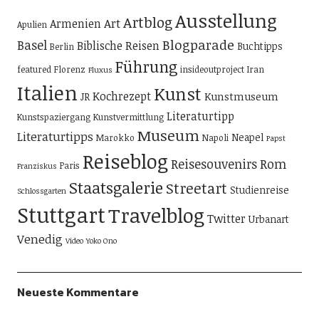
Ausstellung
Artblog
Art
Armenien
Apulien
Blogparade
Basel
Biblische Reisen
Buchtipps
Berlin
Führung
featured
Florenz
insideoutproject
Iran
Fluxus
Italien
Kunst
Kochrezept
Kunstmuseum
JR
Literaturtipp
Kunstspaziergang
Kunstvermittlung
Museum
Literaturtipps
Neapel
Marokko
Napoli
Papst
Reiseblog
Reisesouvenirs
Rom
Paris
Franziskus
Staatsgalerie
Streetart
Studienreise
Schlossgarten
Stuttgart
Travelblog
Twitter
Urbanart
Venedig
Video
Yoko Ono
Neueste Kommentare