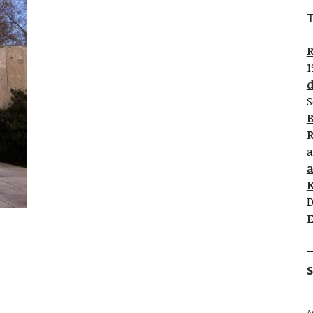
T
R
1
d
S
B
R
a
K
D
E
S
A