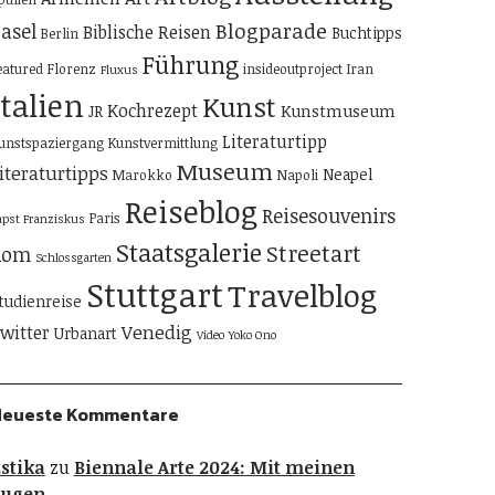
Blogparade
asel
Biblische Reisen
Buchtipps
Berlin
Führung
eatured
Florenz
insideoutproject
Iran
Fluxus
Italien
Kunst
Kochrezept
Kunstmuseum
JR
Literaturtipp
unstspaziergang
Kunstvermittlung
Museum
iteraturtipps
Neapel
Marokko
Napoli
Reiseblog
Reisesouvenirs
Paris
apst Franziskus
Staatsgalerie
Streetart
Rom
Schlossgarten
Stuttgart
Travelblog
tudienreise
Venedig
witter
Urbanart
Video
Yoko Ono
Neueste Kommentare
stika
zu
Biennale Arte 2024: Mit meinen
Augen