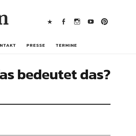
X
Facebook
Instagram
Youtube
Pintere
n
X
Facebook
Instagram
Youtube
Pinterest
NTAKT
PRESSE
TERMINE
as bedeutet das?