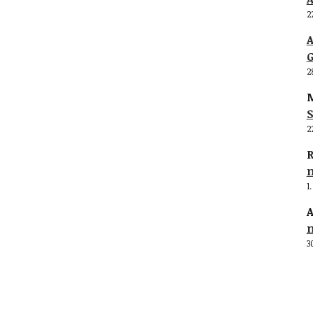
2
G
2
M
S
2
R
1
A
3