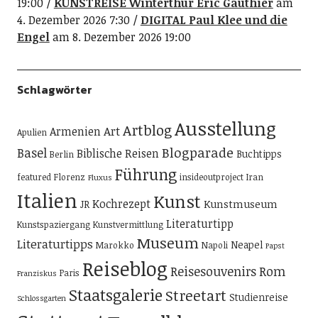
19:00
KUNSTREISE Winterthur Eric Gauthier
am
4. Dezember 2026 7:30
DIGITAL Paul Klee und die
Engel
am 8. Dezember 2026 19:00
Schlagwörter
Ausstellung
Artblog
Art
Armenien
Apulien
Blogparade
Basel
Biblische Reisen
Buchtipps
Berlin
Führung
featured
Florenz
insideoutproject
Iran
Fluxus
Italien
Kunst
Kochrezept
Kunstmuseum
JR
Literaturtipp
Kunstspaziergang
Kunstvermittlung
Museum
Literaturtipps
Neapel
Marokko
Napoli
Papst
Reiseblog
Reisesouvenirs
Rom
Paris
Franziskus
Staatsgalerie
Streetart
Studienreise
Schlossgarten