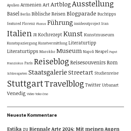
Ausstellung
Artblog
Art
Armenien
Apulien
Blogparade
Basel
Biblische Reisen
Buchtipps
Berlin
Führung
featured
Florenz
insideoutproject
Iran
Fluxus
Italien
Kunst
Kochrezept
Kunstmuseum
JR
Literaturtipp
Kunstspaziergang
Kunstvermittlung
Museum
Literaturtipps
Neapel
Marokko
Napoli
Papst
Reiseblog
Reisesouvenirs
Rom
Paris
Franziskus
Staatsgalerie
Streetart
Studienreise
Schlossgarten
Stuttgart
Travelblog
Twitter
Urbanart
Venedig
Video
Yoko Ono
Neueste Kommentare
Estika
zu
Biennale Arte 2024: Mit meinen Augen