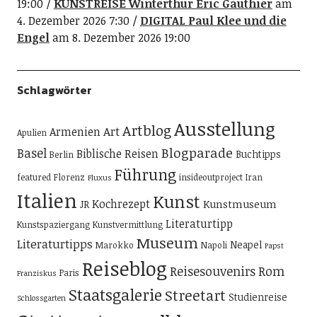
19:00
KUNSTREISE Winterthur Eric Gauthier
am
4. Dezember 2026 7:30
DIGITAL Paul Klee und die
Engel
am 8. Dezember 2026 19:00
Schlagwörter
Ausstellung
Artblog
Art
Armenien
Apulien
Blogparade
Basel
Biblische Reisen
Buchtipps
Berlin
Führung
featured
Florenz
insideoutproject
Iran
Fluxus
Italien
Kunst
Kochrezept
Kunstmuseum
JR
Literaturtipp
Kunstspaziergang
Kunstvermittlung
Museum
Literaturtipps
Neapel
Marokko
Napoli
Papst
Reiseblog
Reisesouvenirs
Rom
Paris
Franziskus
Staatsgalerie
Streetart
Studienreise
Schlossgarten