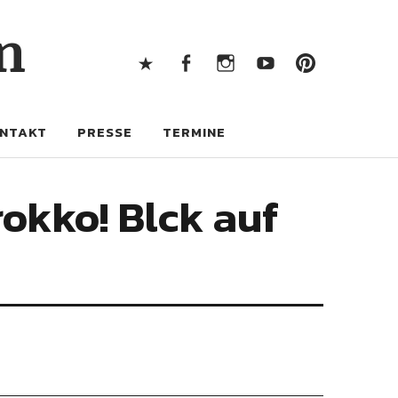
X
Facebook
Instagram
Youtube
Pintere
n
X
Facebook
Instagram
Youtube
Pinterest
NTAKT
PRESSE
TERMINE
okko! Blck auf