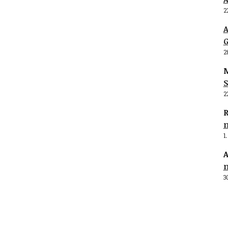
2
G
2
M
S
2
R
1
A
3