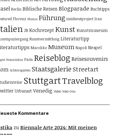
Blogparade
asel
Biblische Reisen
Buchtipps
Berlin
Führung
eatured
Florenz
insideoutproject
Iran
Fluxus
Italien
Kunst
Kochrezept
Kunstmuseum
JR
Literaturtipp
unstspaziergang
Kunstvermittlung
Museum
iteraturtipps
Neapel
Marokko
Napoli
Reiseblog
Reisesouvenirs
Paris
apst Franziskus
Staatsgalerie
Streetart
Rom
Schlossgarten
Stuttgart
Travelblog
tudienreise
Venedig
witter
Urbanart
Video
Yoko Ono
Neueste Kommentare
stika
zu
Biennale Arte 2024: Mit meinen
Augen