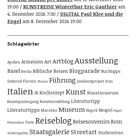
19:00
KUNSTREISE Winterthur Eric Gauthier
am
4. Dezember 2026 7:30
DIGITAL Paul Klee und die
Engel
am 8. Dezember 2026 19:00
Schlagwörter
Ausstellung
Artblog
Art
Armenien
Apulien
Blogparade
Basel
Biblische Reisen
Buchtipps
Berlin
Führung
featured
Florenz
insideoutproject
Iran
Fluxus
Italien
Kunst
Kochrezept
Kunstmuseum
JR
Literaturtipp
Kunstspaziergang
Kunstvermittlung
Museum
Literaturtipps
Neapel
Marokko
Napoli
Papst
Reiseblog
Reisesouvenirs
Rom
Paris
Franziskus
Staatsgalerie
Streetart
Studienreise
Schlossgarten