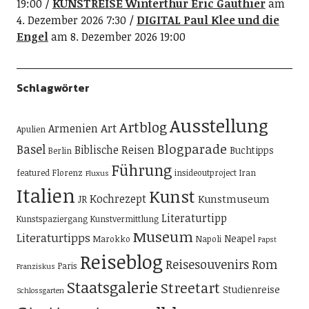
19:00
KUNSTREISE Winterthur Eric Gauthier
am
4. Dezember 2026 7:30
DIGITAL Paul Klee und die
Engel
am 8. Dezember 2026 19:00
Schlagwörter
Ausstellung
Artblog
Art
Armenien
Apulien
Blogparade
Basel
Biblische Reisen
Buchtipps
Berlin
Führung
featured
Florenz
insideoutproject
Iran
Fluxus
Italien
Kunst
Kochrezept
Kunstmuseum
JR
Literaturtipp
Kunstspaziergang
Kunstvermittlung
Museum
Literaturtipps
Neapel
Marokko
Napoli
Papst
Reiseblog
Reisesouvenirs
Rom
Paris
Franziskus
Staatsgalerie
Streetart
Studienreise
Schlossgarten