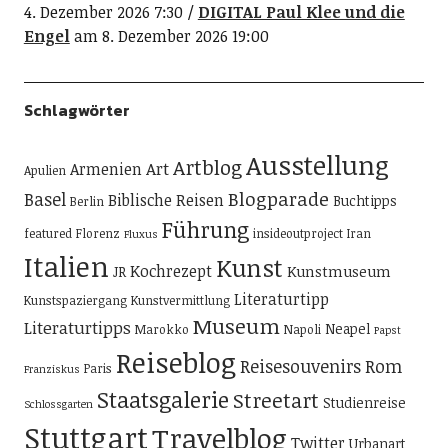
4. Dezember 2026 7:30
DIGITAL Paul Klee und die
Engel
am 8. Dezember 2026 19:00
Schlagwörter
Ausstellung
Artblog
Art
Armenien
Apulien
Blogparade
Basel
Biblische Reisen
Buchtipps
Berlin
Führung
featured
Florenz
insideoutproject
Iran
Fluxus
Italien
Kunst
Kochrezept
Kunstmuseum
JR
Literaturtipp
Kunstspaziergang
Kunstvermittlung
Museum
Literaturtipps
Neapel
Marokko
Napoli
Papst
Reiseblog
Reisesouvenirs
Rom
Paris
Franziskus
Staatsgalerie
Streetart
Studienreise
Schlossgarten
Stuttgart
Travelblog
Twitter
Urbanart