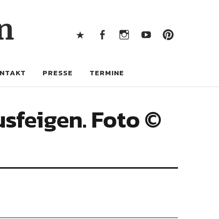
X
Facebook
Instagram
Youtube
Pintere
n
X
Facebook
Instagram
Youtube
Pinterest
NTAKT
PRESSE
TERMINE
usfeigen. Foto ©