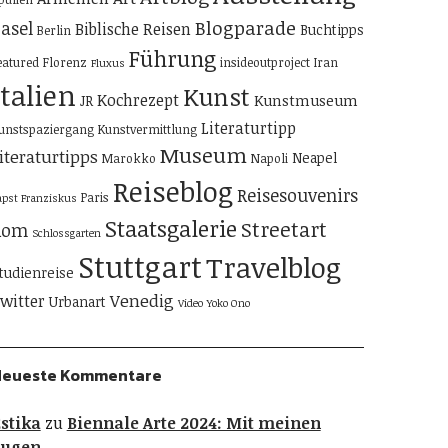
Blogparade
asel
Biblische Reisen
Buchtipps
Berlin
Führung
eatured
Florenz
insideoutproject
Iran
Fluxus
Italien
Kunst
Kochrezept
Kunstmuseum
JR
Literaturtipp
unstspaziergang
Kunstvermittlung
Museum
iteraturtipps
Neapel
Marokko
Napoli
Reiseblog
Reisesouvenirs
Paris
apst Franziskus
Staatsgalerie
Streetart
Rom
Schlossgarten
Stuttgart
Travelblog
tudienreise
Venedig
witter
Urbanart
Video
Yoko Ono
Neueste Kommentare
stika
zu
Biennale Arte 2024: Mit meinen
Augen