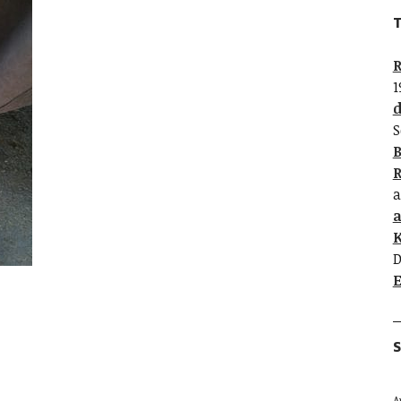
T
R
1
d
S
B
R
a
K
D
E
S
A