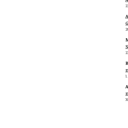
2
G
2
M
S
2
R
1
A
3