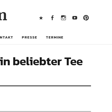
X
Facebook
Instagram
Youtube
Pintere
n
X
Facebook
Instagram
Youtube
Pinterest
NTAKT
PRESSE
TERMINE
n beliebter Tee