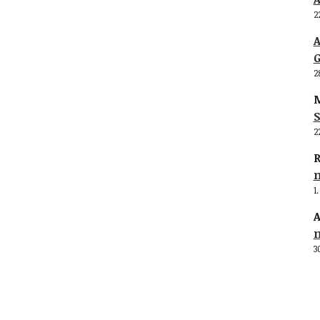
2
G
2
M
S
2
R
1
A
3