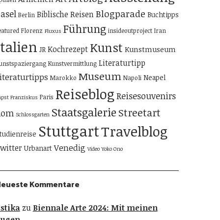
Blogparade
asel
Biblische Reisen
Buchtipps
Berlin
Führung
eatured
Florenz
insideoutproject
Iran
Fluxus
Italien
Kunst
Kochrezept
Kunstmuseum
JR
Literaturtipp
unstspaziergang
Kunstvermittlung
Museum
iteraturtipps
Neapel
Marokko
Napoli
Reiseblog
Reisesouvenirs
Paris
apst Franziskus
Staatsgalerie
Streetart
Rom
Schlossgarten
Stuttgart
Travelblog
tudienreise
Venedig
witter
Urbanart
Video
Yoko Ono
Neueste Kommentare
stika
zu
Biennale Arte 2024: Mit meinen
Augen