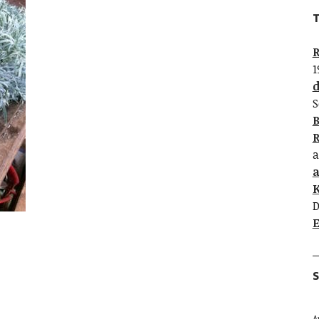
T
R
1
d
S
B
R
a
K
D
E
S
A