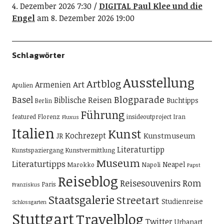
4. Dezember 2026 7:30
DIGITAL Paul Klee und die
Engel
am 8. Dezember 2026 19:00
Schlagwörter
Ausstellung
Artblog
Art
Armenien
Apulien
Blogparade
Basel
Biblische Reisen
Buchtipps
Berlin
Führung
featured
Florenz
insideoutproject
Iran
Fluxus
Italien
Kunst
Kochrezept
Kunstmuseum
JR
Literaturtipp
Kunstspaziergang
Kunstvermittlung
Museum
Literaturtipps
Neapel
Marokko
Napoli
Papst
Reiseblog
Reisesouvenirs
Rom
Paris
Franziskus
Staatsgalerie
Streetart
Studienreise
Schlossgarten
Stuttgart
Travelblog
Twitter
Urbanart