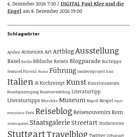
4. Dezember 2026 7:30
DIGITAL Paul Klee und die
Engel
am 8. Dezember 2026 19:00
Schlagwörter
Ausstellung
Artblog
Art
Armenien
Apulien
Blogparade
Basel
Biblische Reisen
Buchtipps
Berlin
Führung
featured
Florenz
insideoutproject
Iran
Fluxus
Italien
Kunst
Kochrezept
Kunstmuseum
JR
Literaturtipp
Kunstspaziergang
Kunstvermittlung
Museum
Literaturtipps
Neapel
Marokko
Napoli
Papst
Reiseblog
Reisesouvenirs
Rom
Paris
Franziskus
Staatsgalerie
Streetart
Studienreise
Schlossgarten
Stuttgart
Travelblog
Twitter
Urbanart