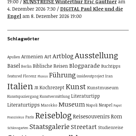
19:00
KUNSTREISE Winterthur Eric Gauthier
am
4. Dezember 2026 7:30
DIGITAL Paul Klee und die
Engel
am 8. Dezember 2026 19:00
Schlagwörter
Ausstellung
Artblog
Art
Armenien
Apulien
Blogparade
Basel
Biblische Reisen
Buchtipps
Berlin
Führung
featured
Florenz
insideoutproject
Iran
Fluxus
Italien
Kunst
Kochrezept
Kunstmuseum
JR
Literaturtipp
Kunstspaziergang
Kunstvermittlung
Museum
Literaturtipps
Neapel
Marokko
Napoli
Papst
Reiseblog
Reisesouvenirs
Rom
Paris
Franziskus
Staatsgalerie
Streetart
Studienreise
Schlossgarten