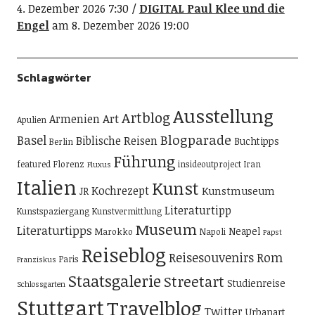
4. Dezember 2026 7:30
DIGITAL Paul Klee und die
Engel
am 8. Dezember 2026 19:00
Schlagwörter
Ausstellung
Artblog
Art
Armenien
Apulien
Blogparade
Basel
Biblische Reisen
Buchtipps
Berlin
Führung
featured
Florenz
insideoutproject
Iran
Fluxus
Italien
Kunst
Kochrezept
Kunstmuseum
JR
Literaturtipp
Kunstspaziergang
Kunstvermittlung
Museum
Literaturtipps
Neapel
Marokko
Napoli
Papst
Reiseblog
Reisesouvenirs
Rom
Paris
Franziskus
Staatsgalerie
Streetart
Studienreise
Schlossgarten
Stuttgart
Travelblog
Twitter
Urbanart