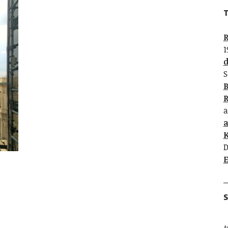
T
R
1
d
S
B
R
a
K
D
E
S
A