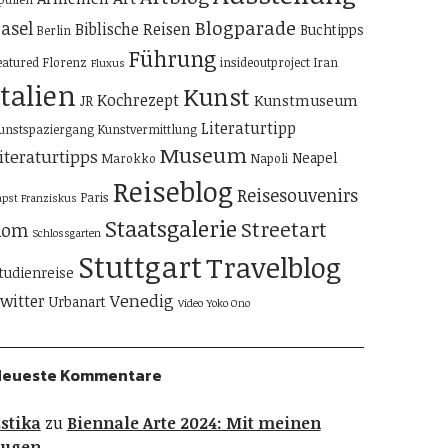
Blogparade
asel
Biblische Reisen
Buchtipps
Berlin
Führung
eatured
Florenz
insideoutproject
Iran
Fluxus
Italien
Kunst
Kochrezept
Kunstmuseum
JR
Literaturtipp
unstspaziergang
Kunstvermittlung
Museum
iteraturtipps
Neapel
Marokko
Napoli
Reiseblog
Reisesouvenirs
Paris
apst Franziskus
Staatsgalerie
Streetart
Rom
Schlossgarten
Stuttgart
Travelblog
tudienreise
Venedig
witter
Urbanart
Video
Yoko Ono
Neueste Kommentare
stika
zu
Biennale Arte 2024: Mit meinen
Augen