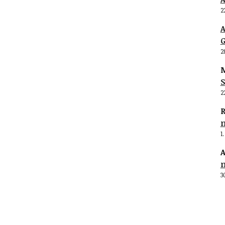
2
G
2
M
S
2
R
1
A
3