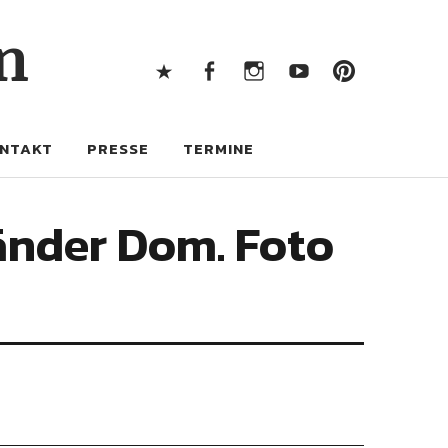
X
Facebook
Instagram
Youtube
Pintere
n
X
Facebook
Instagram
Youtube
Pinterest
NTAKT
PRESSE
TERMINE
änder Dom. Foto