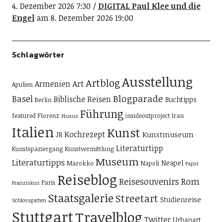
4. Dezember 2026 7:30
DIGITAL Paul Klee und die
Engel
am 8. Dezember 2026 19:00
Schlagwörter
Ausstellung
Artblog
Art
Armenien
Apulien
Blogparade
Basel
Biblische Reisen
Buchtipps
Berlin
Führung
featured
Florenz
insideoutproject
Iran
Fluxus
Italien
Kunst
Kochrezept
Kunstmuseum
JR
Literaturtipp
Kunstspaziergang
Kunstvermittlung
Museum
Literaturtipps
Neapel
Marokko
Napoli
Papst
Reiseblog
Reisesouvenirs
Rom
Paris
Franziskus
Staatsgalerie
Streetart
Studienreise
Schlossgarten
Stuttgart
Travelblog
Twitter
Urbanart