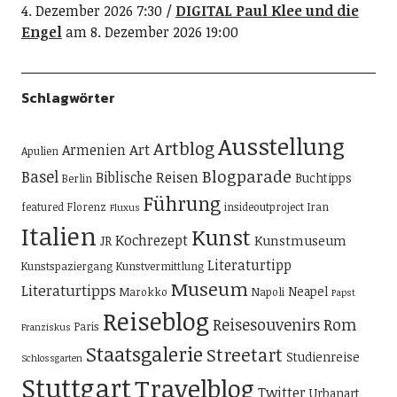
4. Dezember 2026 7:30
DIGITAL Paul Klee und die
Engel
am 8. Dezember 2026 19:00
Schlagwörter
Ausstellung
Artblog
Art
Armenien
Apulien
Blogparade
Basel
Biblische Reisen
Buchtipps
Berlin
Führung
featured
Florenz
insideoutproject
Iran
Fluxus
Italien
Kunst
Kochrezept
Kunstmuseum
JR
Literaturtipp
Kunstspaziergang
Kunstvermittlung
Museum
Literaturtipps
Neapel
Marokko
Napoli
Papst
Reiseblog
Reisesouvenirs
Rom
Paris
Franziskus
Staatsgalerie
Streetart
Studienreise
Schlossgarten
Stuttgart
Travelblog
Twitter
Urbanart