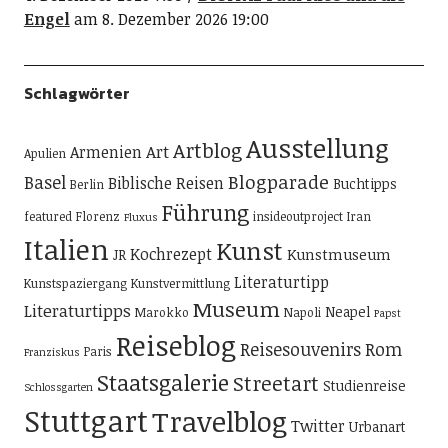
Engel
am 8. Dezember 2026 19:00
Schlagwörter
Ausstellung
Artblog
Art
Armenien
Apulien
Blogparade
Basel
Biblische Reisen
Buchtipps
Berlin
Führung
featured
Florenz
insideoutproject
Iran
Fluxus
Italien
Kunst
Kochrezept
Kunstmuseum
JR
Literaturtipp
Kunstspaziergang
Kunstvermittlung
Museum
Literaturtipps
Neapel
Marokko
Napoli
Papst
Reiseblog
Reisesouvenirs
Rom
Paris
Franziskus
Staatsgalerie
Streetart
Studienreise
Schlossgarten
Stuttgart
Travelblog
Twitter
Urbanart