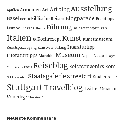
Ausstellung
Artblog
Art
Armenien
Apulien
Blogparade
Basel
Biblische Reisen
Buchtipps
Berlin
Führung
featured
Florenz
insideoutproject
Iran
Fluxus
Italien
Kunst
Kochrezept
Kunstmuseum
JR
Literaturtipp
Kunstspaziergang
Kunstvermittlung
Museum
Literaturtipps
Neapel
Marokko
Napoli
Papst
Reiseblog
Reisesouvenirs
Rom
Paris
Franziskus
Staatsgalerie
Streetart
Studienreise
Schlossgarten
Stuttgart
Travelblog
Twitter
Urbanart
Venedig
Video
Yoko Ono
Neueste Kommentare