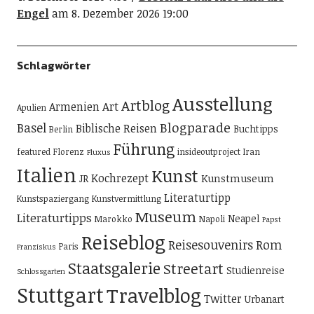
Engel
am 8. Dezember 2026 19:00
Schlagwörter
Ausstellung
Artblog
Art
Armenien
Apulien
Blogparade
Basel
Biblische Reisen
Buchtipps
Berlin
Führung
featured
Florenz
insideoutproject
Iran
Fluxus
Italien
Kunst
Kochrezept
Kunstmuseum
JR
Literaturtipp
Kunstspaziergang
Kunstvermittlung
Museum
Literaturtipps
Neapel
Marokko
Napoli
Papst
Reiseblog
Reisesouvenirs
Rom
Paris
Franziskus
Staatsgalerie
Streetart
Studienreise
Schlossgarten
Stuttgart
Travelblog
Twitter
Urbanart