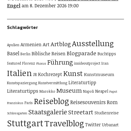
Engel
am 8. Dezember 2026 19:00
Schlagwörter
Ausstellung
Artblog
Art
Armenien
Apulien
Blogparade
Basel
Biblische Reisen
Buchtipps
Berlin
Führung
featured
Florenz
insideoutproject
Iran
Fluxus
Italien
Kunst
Kochrezept
Kunstmuseum
JR
Literaturtipp
Kunstspaziergang
Kunstvermittlung
Museum
Literaturtipps
Neapel
Marokko
Napoli
Papst
Reiseblog
Reisesouvenirs
Rom
Paris
Franziskus
Staatsgalerie
Streetart
Studienreise
Schlossgarten
Stuttgart
Travelblog
Twitter
Urbanart