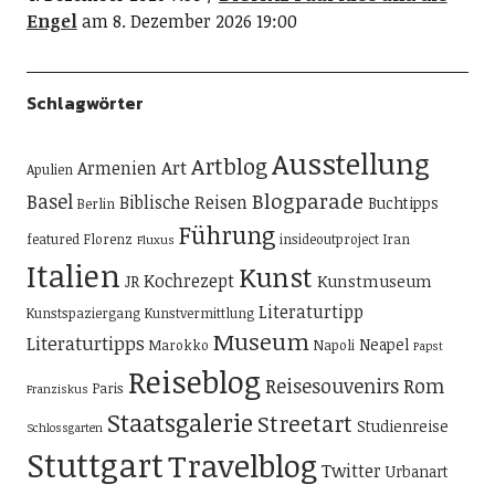
Engel
am 8. Dezember 2026 19:00
Schlagwörter
Ausstellung
Artblog
Art
Armenien
Apulien
Blogparade
Basel
Biblische Reisen
Buchtipps
Berlin
Führung
featured
Florenz
insideoutproject
Iran
Fluxus
Italien
Kunst
Kochrezept
Kunstmuseum
JR
Literaturtipp
Kunstspaziergang
Kunstvermittlung
Museum
Literaturtipps
Neapel
Marokko
Napoli
Papst
Reiseblog
Reisesouvenirs
Rom
Paris
Franziskus
Staatsgalerie
Streetart
Studienreise
Schlossgarten
Stuttgart
Travelblog
Twitter
Urbanart