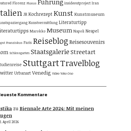
Führung
eatured
Florenz
insideoutproject
Iran
Fluxus
Italien
Kunst
Kochrezept
Kunstmuseum
JR
Literaturtipp
unstspaziergang
Kunstvermittlung
Museum
iteraturtipps
Neapel
Marokko
Napoli
Reiseblog
Reisesouvenirs
Paris
apst Franziskus
Staatsgalerie
Streetart
Rom
Schlossgarten
Stuttgart
Travelblog
tudienreise
Venedig
witter
Urbanart
Video
Yoko Ono
Neueste Kommentare
stika
zu
Biennale Arte 2024: Mit meinen
Augen
2. April 2026