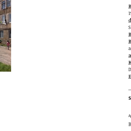
R
1
d
S
B
R
a
K
D
E
S
A
B