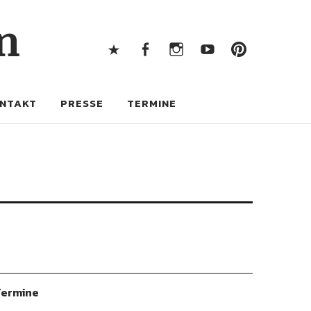
X
Facebook
Instagram
Youtube
Pintere
n
X
Facebook
Instagram
Youtube
Pinterest
NTAKT
PRESSE
TERMINE
ermine