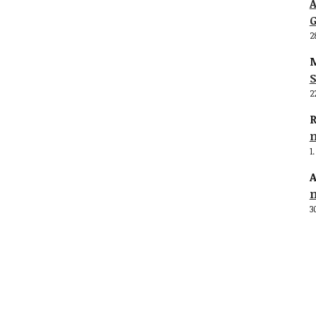
G
2
M
S
2
R
1
A
3