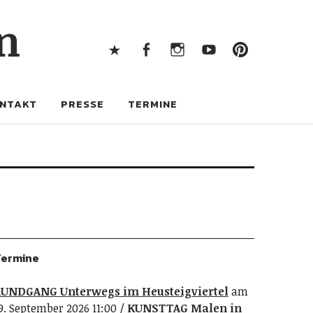
X
Facebook
Instagram
Youtube
Pintere
n
X
Facebook
Instagram
Youtube
Pinterest
NTAKT
PRESSE
TERMINE
ermine
UNDGANG Unterwegs im Heusteigviertel
am
9. September 2026 11:00
KUNSTTAG Malen in