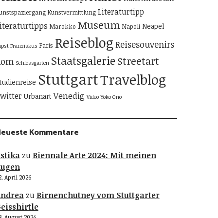
Literaturtipp
unstspaziergang
Kunstvermittlung
Museum
iteraturtipps
Neapel
Marokko
Napoli
Reiseblog
Reisesouvenirs
Paris
apst Franziskus
Staatsgalerie
Streetart
Rom
Schlossgarten
Stuttgart
Travelblog
tudienreise
Venedig
witter
Urbanart
Video
Yoko Ono
Neueste Kommentare
stika
zu
Biennale Arte 2024: Mit meinen
Augen
2. April 2026
Andrea
zu
Birnenchutney vom Stuttgarter
eisshirtle
8. August 2024