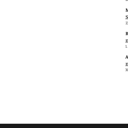
M
S
2
R
1
A
3