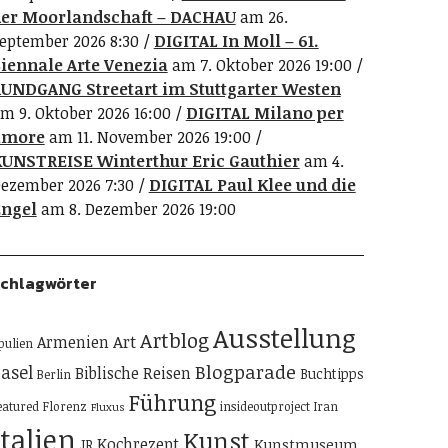
er Moorlandschaft – DACHAU
am 26.
eptember 2026 8:30
DIGITAL In Moll – 61.
iennale Arte Venezia
am 7. Oktober 2026 19:00
UNDGANG Streetart im Stuttgarter Westen
m 9. Oktober 2026 16:00
DIGITAL Milano per
amore
am 11. November 2026 19:00
UNSTREISE Winterthur Eric Gauthier
am 4.
ezember 2026 7:30
DIGITAL Paul Klee und die
ngel
am 8. Dezember 2026 19:00
chlagwörter
Ausstellung
Artblog
Art
Armenien
pulien
Blogparade
asel
Biblische Reisen
Buchtipps
Berlin
Führung
eatured
Florenz
insideoutproject
Iran
Fluxus
Italien
Kunst
Kochrezept
Kunstmuseum
JR