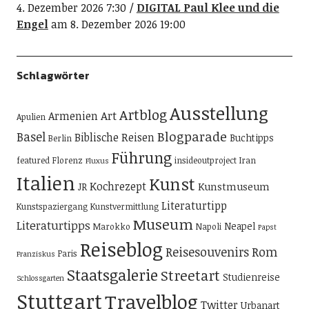
4. Dezember 2026 7:30
DIGITAL Paul Klee und die
Engel
am 8. Dezember 2026 19:00
Schlagwörter
Ausstellung
Artblog
Art
Armenien
Apulien
Blogparade
Basel
Biblische Reisen
Buchtipps
Berlin
Führung
featured
Florenz
insideoutproject
Iran
Fluxus
Italien
Kunst
Kochrezept
Kunstmuseum
JR
Literaturtipp
Kunstspaziergang
Kunstvermittlung
Museum
Literaturtipps
Neapel
Marokko
Napoli
Papst
Reiseblog
Reisesouvenirs
Rom
Paris
Franziskus
Staatsgalerie
Streetart
Studienreise
Schlossgarten
Stuttgart
Travelblog
Twitter
Urbanart