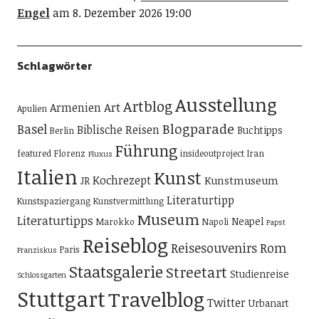
Engel
am 8. Dezember 2026 19:00
Schlagwörter
Ausstellung
Artblog
Art
Armenien
Apulien
Blogparade
Basel
Biblische Reisen
Buchtipps
Berlin
Führung
featured
Florenz
insideoutproject
Iran
Fluxus
Italien
Kunst
Kochrezept
Kunstmuseum
JR
Literaturtipp
Kunstspaziergang
Kunstvermittlung
Museum
Literaturtipps
Neapel
Marokko
Napoli
Papst
Reiseblog
Reisesouvenirs
Rom
Paris
Franziskus
Staatsgalerie
Streetart
Studienreise
Schlossgarten
Stuttgart
Travelblog
Twitter
Urbanart