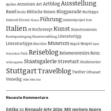
Ausstellung
Artblog
Art
Armenien
Apulien
Blogparade
Basel
Biblische Reisen
Buchtipps
Berlin
Führung
featured
Florenz
insideoutproject
Iran
Fluxus
Italien
Kunst
Kochrezept
Kunstmuseum
JR
Literaturtipp
Kunstspaziergang
Kunstvermittlung
Museum
Literaturtipps
Neapel
Marokko
Napoli
Papst
Reiseblog
Reisesouvenirs
Rom
Paris
Franziskus
Staatsgalerie
Streetart
Studienreise
Schlossgarten
Stuttgart
Travelblog
Twitter
Urbanart
Venedig
Video
Yoko Ono
Neueste Kommentare
Estika
zu
Biennale Arte 2024: Mit meinen Augen