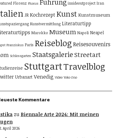
Führung
eatured
Florenz
insideoutproject
Iran
Fluxus
Italien
Kunst
Kochrezept
Kunstmuseum
JR
Literaturtipp
unstspaziergang
Kunstvermittlung
Museum
iteraturtipps
Neapel
Marokko
Napoli
Reiseblog
Reisesouvenirs
Paris
apst Franziskus
Staatsgalerie
Streetart
Rom
Schlossgarten
Stuttgart
Travelblog
tudienreise
Venedig
witter
Urbanart
Video
Yoko Ono
Neueste Kommentare
stika
zu
Biennale Arte 2024: Mit meinen
Augen
2. April 2026