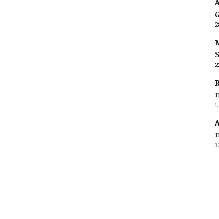
G
2
M
S
2
R
1
A
3