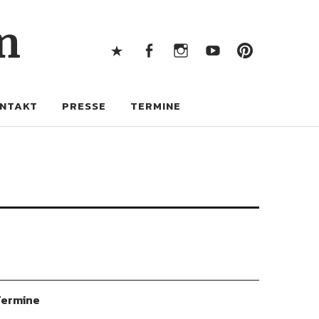
X
Facebook
Instagram
Youtube
Pintere
n
X
Facebook
Instagram
Youtube
Pinterest
NTAKT
PRESSE
TERMINE
ermine