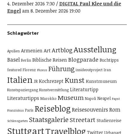
4. Dezember 2026 7:30
DIGITAL Paul Klee und die
Engel
am 8. Dezember 2026 19:00
Schlagwörter
Ausstellung
Artblog
Art
Armenien
Apulien
Blogparade
Basel
Biblische Reisen
Buchtipps
Berlin
Führung
featured
Florenz
insideoutproject
Iran
Fluxus
Italien
Kunst
Kochrezept
Kunstmuseum
JR
Literaturtipp
Kunstspaziergang
Kunstvermittlung
Museum
Literaturtipps
Neapel
Marokko
Napoli
Papst
Reiseblog
Reisesouvenirs
Rom
Paris
Franziskus
Staatsgalerie
Streetart
Studienreise
Schlossgarten
Stuttgart
Travelblog
Twitter
Urbanart