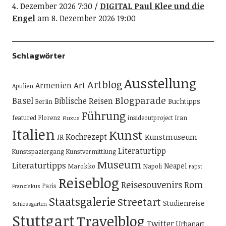
4. Dezember 2026 7:30
DIGITAL Paul Klee und die
Engel
am 8. Dezember 2026 19:00
Schlagwörter
Ausstellung
Artblog
Art
Armenien
Apulien
Blogparade
Basel
Biblische Reisen
Buchtipps
Berlin
Führung
featured
Florenz
insideoutproject
Iran
Fluxus
Italien
Kunst
Kochrezept
Kunstmuseum
JR
Literaturtipp
Kunstspaziergang
Kunstvermittlung
Museum
Literaturtipps
Neapel
Marokko
Napoli
Papst
Reiseblog
Reisesouvenirs
Rom
Paris
Franziskus
Staatsgalerie
Streetart
Studienreise
Schlossgarten
Stuttgart
Travelblog
Twitter
Urbanart