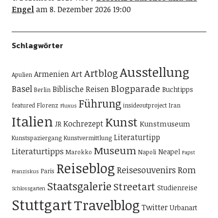
Engel
am 8. Dezember 2026 19:00
Schlagwörter
Ausstellung
Artblog
Art
Armenien
Apulien
Blogparade
Basel
Biblische Reisen
Buchtipps
Berlin
Führung
featured
Florenz
insideoutproject
Iran
Fluxus
Italien
Kunst
Kochrezept
Kunstmuseum
JR
Literaturtipp
Kunstspaziergang
Kunstvermittlung
Museum
Literaturtipps
Neapel
Marokko
Napoli
Papst
Reiseblog
Reisesouvenirs
Rom
Paris
Franziskus
Staatsgalerie
Streetart
Studienreise
Schlossgarten
Stuttgart
Travelblog
Twitter
Urbanart