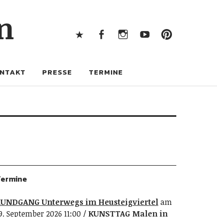
X
Facebook
Instagram
Youtube
Pintere
n
X
Facebook
Instagram
Youtube
Pinterest
NTAKT
PRESSE
TERMINE
ermine
UNDGANG Unterwegs im Heusteigviertel
am
9. September 2026 11:00
KUNSTTAG Malen in