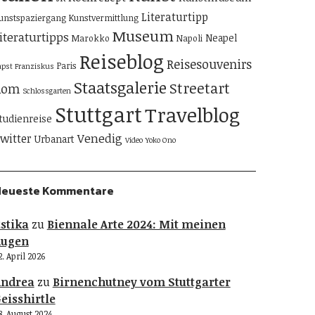
Literaturtipp
unstspaziergang
Kunstvermittlung
Museum
iteraturtipps
Neapel
Marokko
Napoli
Reiseblog
Reisesouvenirs
Paris
apst Franziskus
Staatsgalerie
Streetart
Rom
Schlossgarten
Stuttgart
Travelblog
tudienreise
Venedig
witter
Urbanart
Video
Yoko Ono
Neueste Kommentare
stika
zu
Biennale Arte 2024: Mit meinen
Augen
2. April 2026
Andrea
zu
Birnenchutney vom Stuttgarter
eisshirtle
8. August 2024