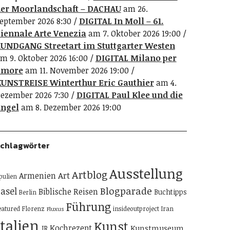
er Moorlandschaft – DACHAU
am 26.
eptember 2026 8:30
DIGITAL In Moll – 61.
iennale Arte Venezia
am 7. Oktober 2026 19:00
UNDGANG Streetart im Stuttgarter Westen
m 9. Oktober 2026 16:00
DIGITAL Milano per
amore
am 11. November 2026 19:00
UNSTREISE Winterthur Eric Gauthier
am 4.
ezember 2026 7:30
DIGITAL Paul Klee und die
ngel
am 8. Dezember 2026 19:00
chlagwörter
Ausstellung
Artblog
Art
Armenien
pulien
Blogparade
asel
Biblische Reisen
Buchtipps
Berlin
Führung
eatured
Florenz
insideoutproject
Iran
Fluxus
Italien
Kunst
Kochrezept
Kunstmuseum
JR