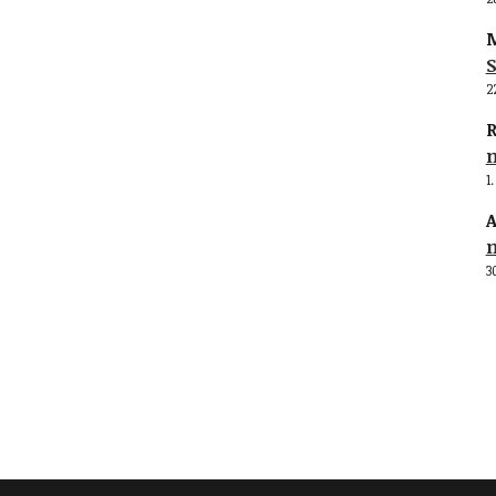
M
S
2
R
1
A
3