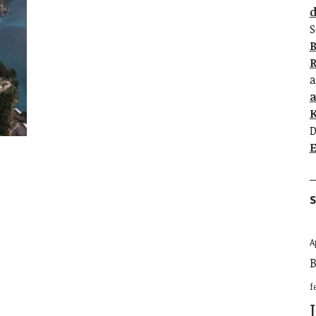
d
S
B
R
a
K
D
E
S
A
B
f