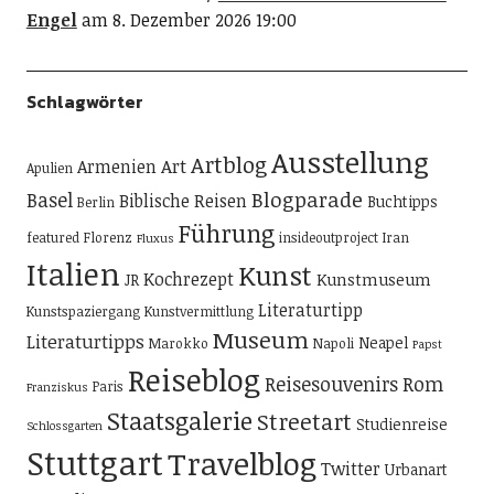
Engel
am 8. Dezember 2026 19:00
Schlagwörter
Ausstellung
Artblog
Art
Armenien
Apulien
Blogparade
Basel
Biblische Reisen
Buchtipps
Berlin
Führung
featured
Florenz
insideoutproject
Iran
Fluxus
Italien
Kunst
Kochrezept
Kunstmuseum
JR
Literaturtipp
Kunstspaziergang
Kunstvermittlung
Museum
Literaturtipps
Neapel
Marokko
Napoli
Papst
Reiseblog
Reisesouvenirs
Rom
Paris
Franziskus
Staatsgalerie
Streetart
Studienreise
Schlossgarten
Stuttgart
Travelblog
Twitter
Urbanart