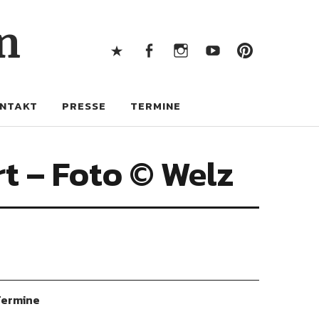
X
Facebook
Instagram
Youtube
Pintere
n
X
Facebook
Instagram
Youtube
Pinterest
NTAKT
PRESSE
TERMINE
t – Foto © Welz
ermine