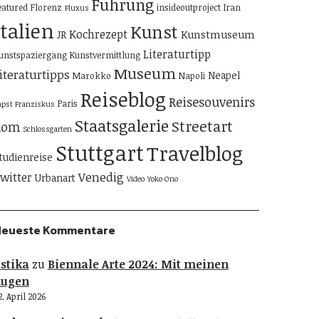
Führung
eatured
Florenz
insideoutproject
Iran
Fluxus
Italien
Kunst
Kochrezept
Kunstmuseum
JR
Literaturtipp
unstspaziergang
Kunstvermittlung
Museum
iteraturtipps
Neapel
Marokko
Napoli
Reiseblog
Reisesouvenirs
Paris
apst Franziskus
Staatsgalerie
Streetart
Rom
Schlossgarten
Stuttgart
Travelblog
tudienreise
Venedig
witter
Urbanart
Video
Yoko Ono
Neueste Kommentare
stika
zu
Biennale Arte 2024: Mit meinen
Augen
2. April 2026