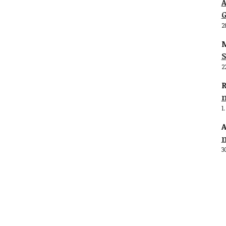
G
2
M
S
2
R
1
A
3