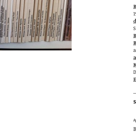
R
1
d
S
B
R
a
K
D
E
S
A
B