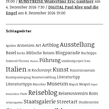
19:00
KUNSTREISE Winterthur Eric Gauthier
am
4. Dezember 2026 7:30
DIGITAL Paul Klee und die
Engel
am 8. Dezember 2026 19:00
Schlagwörter
Ausstellung
Artblog
Art
Armenien
Apulien
Blogparade
Basel
Biblische Reisen
Buchtipps
Berlin
Führung
featured
Florenz
insideoutproject
Iran
Fluxus
Italien
Kunst
Kochrezept
Kunstmuseum
JR
Literaturtipp
Kunstspaziergang
Kunstvermittlung
Museum
Literaturtipps
Neapel
Marokko
Napoli
Papst
Reiseblog
Reisesouvenirs
Rom
Paris
Franziskus
Staatsgalerie
Streetart
Studienreise
Schlossgarten