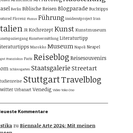
Blogparade
asel
Biblische Reisen
Buchtipps
Berlin
Führung
eatured
Florenz
insideoutproject
Iran
Fluxus
Italien
Kunst
Kochrezept
Kunstmuseum
JR
Literaturtipp
unstspaziergang
Kunstvermittlung
Museum
iteraturtipps
Neapel
Marokko
Napoli
Reiseblog
Reisesouvenirs
Paris
apst Franziskus
Staatsgalerie
Streetart
Rom
Schlossgarten
Stuttgart
Travelblog
tudienreise
Venedig
witter
Urbanart
Video
Yoko Ono
Neueste Kommentare
stika
zu
Biennale Arte 2024: Mit meinen
Augen