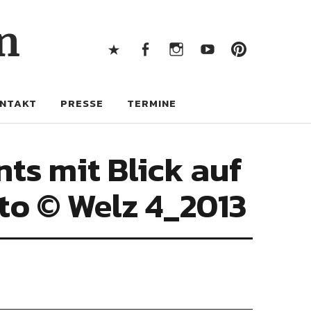
X
Facebook
Instagram
Youtube
Pintere
n
X
Facebook
Instagram
Youtube
Pinterest
NTAKT
PRESSE
TERMINE
ts mit Blick auf
to © Welz 4_2013