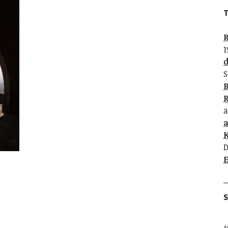
T
R
1
d
S
B
R
a
K
D
E
S
A