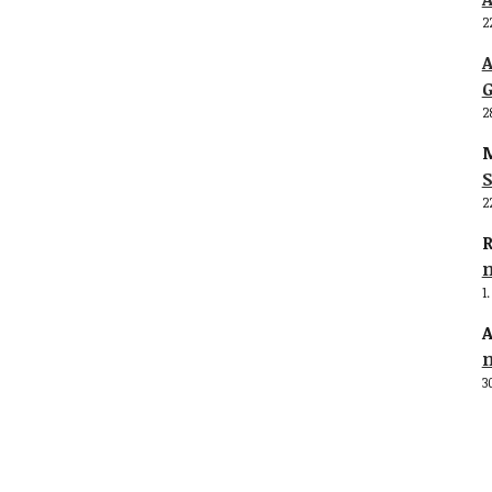
2
G
2
M
S
2
R
1
A
3