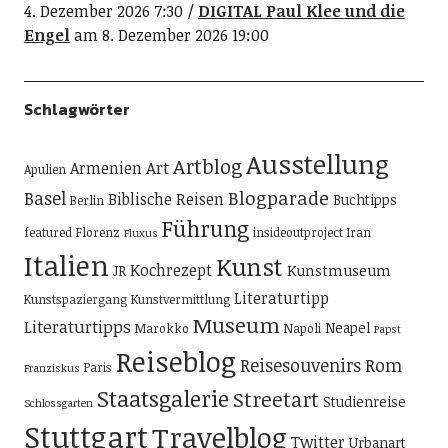
4. Dezember 2026 7:30
DIGITAL Paul Klee und die
Engel
am 8. Dezember 2026 19:00
Schlagwörter
Ausstellung
Artblog
Art
Armenien
Apulien
Blogparade
Basel
Biblische Reisen
Buchtipps
Berlin
Führung
featured
Florenz
insideoutproject
Iran
Fluxus
Italien
Kunst
Kochrezept
Kunstmuseum
JR
Literaturtipp
Kunstspaziergang
Kunstvermittlung
Museum
Literaturtipps
Neapel
Marokko
Napoli
Papst
Reiseblog
Reisesouvenirs
Rom
Paris
Franziskus
Staatsgalerie
Streetart
Studienreise
Schlossgarten
Stuttgart
Travelblog
Twitter
Urbanart