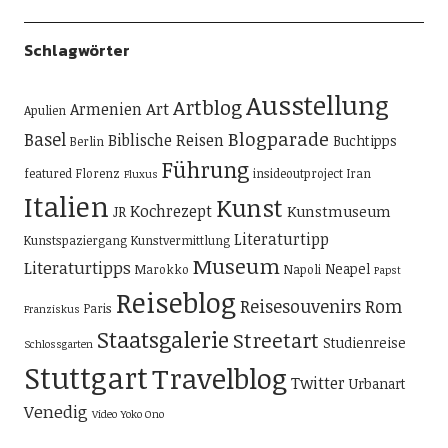
Schlagwörter
Ausstellung
Artblog
Art
Armenien
Apulien
Blogparade
Basel
Biblische Reisen
Buchtipps
Berlin
Führung
featured
Florenz
insideoutproject
Iran
Fluxus
Italien
Kunst
Kochrezept
Kunstmuseum
JR
Literaturtipp
Kunstspaziergang
Kunstvermittlung
Museum
Literaturtipps
Neapel
Marokko
Napoli
Papst
Reiseblog
Reisesouvenirs
Rom
Paris
Franziskus
Staatsgalerie
Streetart
Studienreise
Schlossgarten
Stuttgart
Travelblog
Twitter
Urbanart
Venedig
Video
Yoko Ono