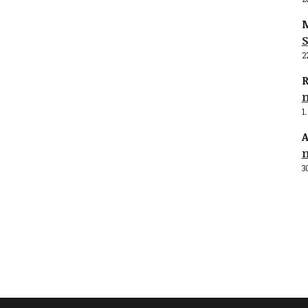
M
S
2
R
1
A
3