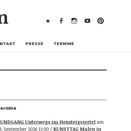
X
Facebook
Instagram
Youtube
Pintere
n
X
Facebook
Instagram
Youtube
Pinterest
NTAKT
PRESSE
TERMINE
ermine
UNDGANG Unterwegs im Heusteigviertel
am
9. September 2026 11:00
KUNSTTAG Malen in