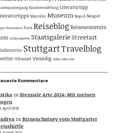
Literaturtipp
unstspaziergang
Kunstvermittlung
Museum
iteraturtipps
Neapel
Marokko
Napoli
Reiseblog
Reisesouvenirs
Paris
apst Franziskus
Staatsgalerie
Streetart
Rom
Schlossgarten
Stuttgart
Travelblog
tudienreise
Venedig
witter
Urbanart
Video
Yoko Ono
Neueste Kommentare
stika
zu
Biennale Arte 2024: Mit meinen
Augen
2. April 2026
Andrea
zu
Birnenchutney vom Stuttgarter
eisshirtle
8. August 2024