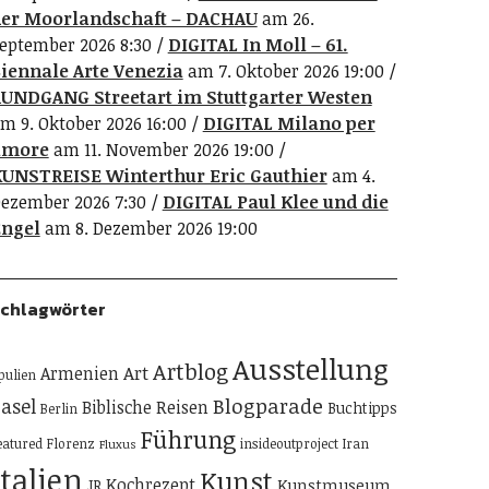
er Moorlandschaft – DACHAU
am 26.
eptember 2026 8:30
DIGITAL In Moll – 61.
iennale Arte Venezia
am 7. Oktober 2026 19:00
UNDGANG Streetart im Stuttgarter Westen
m 9. Oktober 2026 16:00
DIGITAL Milano per
amore
am 11. November 2026 19:00
UNSTREISE Winterthur Eric Gauthier
am 4.
ezember 2026 7:30
DIGITAL Paul Klee und die
ngel
am 8. Dezember 2026 19:00
chlagwörter
Ausstellung
Artblog
Art
Armenien
pulien
Blogparade
asel
Biblische Reisen
Buchtipps
Berlin
Führung
eatured
Florenz
insideoutproject
Iran
Fluxus
Italien
Kunst
Kochrezept
Kunstmuseum
JR