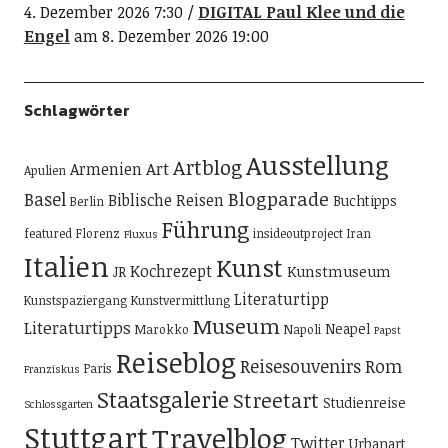
4. Dezember 2026 7:30
DIGITAL Paul Klee und die
Engel
am 8. Dezember 2026 19:00
Schlagwörter
Ausstellung
Artblog
Art
Armenien
Apulien
Blogparade
Basel
Biblische Reisen
Buchtipps
Berlin
Führung
featured
Florenz
insideoutproject
Iran
Fluxus
Italien
Kunst
Kochrezept
Kunstmuseum
JR
Literaturtipp
Kunstspaziergang
Kunstvermittlung
Museum
Literaturtipps
Neapel
Marokko
Napoli
Papst
Reiseblog
Reisesouvenirs
Rom
Paris
Franziskus
Staatsgalerie
Streetart
Studienreise
Schlossgarten
Stuttgart
Travelblog
Twitter
Urbanart