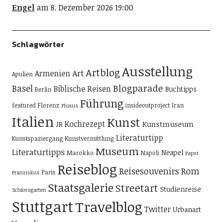
Engel
am 8. Dezember 2026 19:00
Schlagwörter
Ausstellung
Artblog
Art
Armenien
Apulien
Blogparade
Basel
Biblische Reisen
Buchtipps
Berlin
Führung
featured
Florenz
insideoutproject
Iran
Fluxus
Italien
Kunst
Kochrezept
Kunstmuseum
JR
Literaturtipp
Kunstspaziergang
Kunstvermittlung
Museum
Literaturtipps
Neapel
Marokko
Napoli
Papst
Reiseblog
Reisesouvenirs
Rom
Paris
Franziskus
Staatsgalerie
Streetart
Studienreise
Schlossgarten
Stuttgart
Travelblog
Twitter
Urbanart