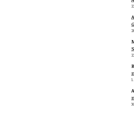
2
G
2
M
S
2
R
1
A
3