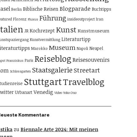
Blogparade
asel
Biblische Reisen
Buchtipps
Berlin
Führung
eatured
Florenz
insideoutproject
Iran
Fluxus
Italien
Kunst
Kochrezept
Kunstmuseum
JR
Literaturtipp
unstspaziergang
Kunstvermittlung
Museum
iteraturtipps
Neapel
Marokko
Napoli
Reiseblog
Reisesouvenirs
Paris
apst Franziskus
Staatsgalerie
Streetart
Rom
Schlossgarten
Stuttgart
Travelblog
tudienreise
Venedig
witter
Urbanart
Video
Yoko Ono
Neueste Kommentare
stika
zu
Biennale Arte 2024: Mit meinen
Augen