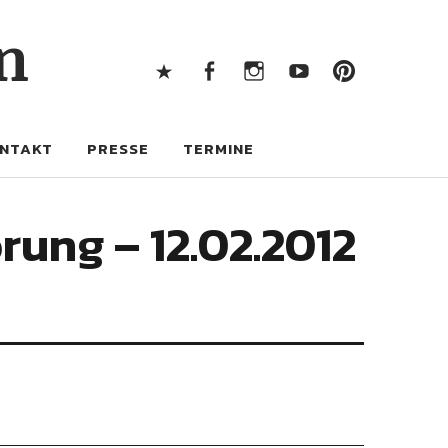
X
Facebook
Instagram
Youtube
Pintere
n
X
Facebook
Instagram
Youtube
Pinterest
NTAKT
PRESSE
TERMINE
rung – 12.02.2012