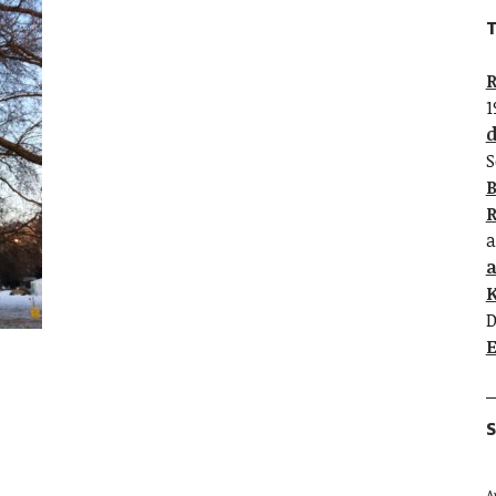
T
R
1
d
S
B
R
a
K
D
E
S
A