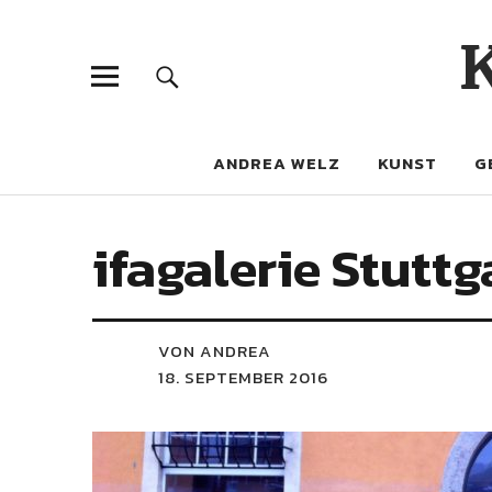
ANDREA WELZ
KUNST
G
ifagalerie Stuttg
VON ANDREA
18. SEPTEMBER 2016