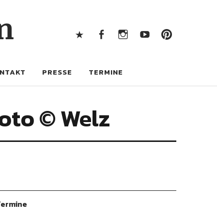
X
Facebook
Instagram
Youtube
Pintere
n
X
Facebook
Instagram
Youtube
Pinterest
NTAKT
PRESSE
TERMINE
Foto © Welz
ermine