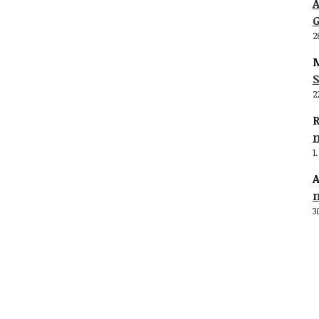
G
2
M
S
2
R
1
A
3