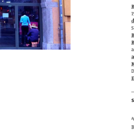
R
1
d
S
B
R
a
K
D
E
S
A
B