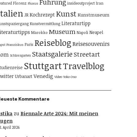
Führung
eatured
Florenz
insideoutproject
Iran
Fluxus
Italien
Kunst
Kochrezept
Kunstmuseum
JR
Literaturtipp
unstspaziergang
Kunstvermittlung
Museum
iteraturtipps
Neapel
Marokko
Napoli
Reiseblog
Reisesouvenirs
Paris
apst Franziskus
Staatsgalerie
Streetart
Rom
Schlossgarten
Stuttgart
Travelblog
tudienreise
Venedig
witter
Urbanart
Video
Yoko Ono
Neueste Kommentare
stika
zu
Biennale Arte 2024: Mit meinen
Augen
2. April 2026