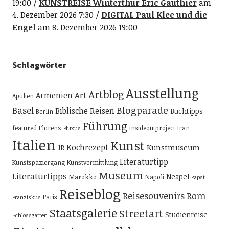
19:00
KUNSTREISE Winterthur Eric Gauthier
am
4. Dezember 2026 7:30
DIGITAL Paul Klee und die
Engel
am 8. Dezember 2026 19:00
Schlagwörter
Ausstellung
Artblog
Art
Armenien
Apulien
Blogparade
Basel
Biblische Reisen
Buchtipps
Berlin
Führung
featured
Florenz
insideoutproject
Iran
Fluxus
Italien
Kunst
Kochrezept
Kunstmuseum
JR
Literaturtipp
Kunstspaziergang
Kunstvermittlung
Museum
Literaturtipps
Neapel
Marokko
Napoli
Papst
Reiseblog
Reisesouvenirs
Rom
Paris
Franziskus
Staatsgalerie
Streetart
Studienreise
Schlossgarten