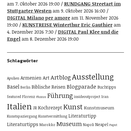
am 7. Oktober 2026 19:00
RUNDGANG Streetart im
Stuttgarter Westen
am 9. Oktober 2026 16:00
DIGITAL Milano per amore
am 11. November 2026
19:00
KUNSTREISE Winterthur Eric Gauthier
am
4. Dezember 2026 7:30
DIGITAL Paul Klee und die
Engel
am 8. Dezember 2026 19:00
Schlagwörter
Ausstellung
Artblog
Art
Armenien
Apulien
Blogparade
Basel
Biblische Reisen
Buchtipps
Berlin
Führung
featured
Florenz
insideoutproject
Iran
Fluxus
Italien
Kunst
Kochrezept
Kunstmuseum
JR
Literaturtipp
Kunstspaziergang
Kunstvermittlung
Museum
Literaturtipps
Neapel
Marokko
Napoli
Papst