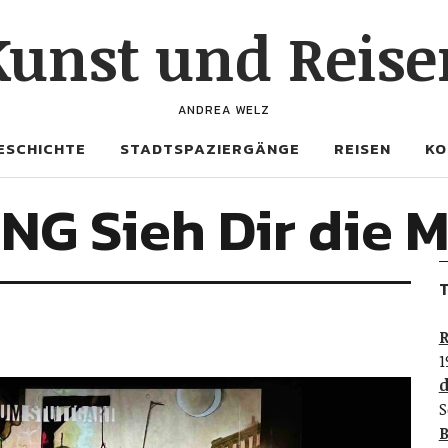
Kunst und Reise
ANDREA WELZ
ESCHICHTE
STADTSPAZIERGÄNGE
REISEN
KO
 Sieh Dir die M
T
R
1
d
S
B