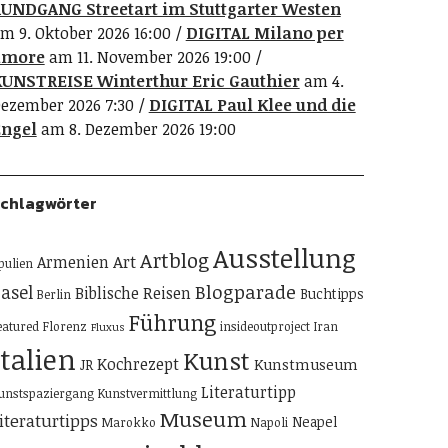
UNDGANG Streetart im Stuttgarter Westen
m 9. Oktober 2026 16:00
DIGITAL Milano per
amore
am 11. November 2026 19:00
UNSTREISE Winterthur Eric Gauthier
am 4.
ezember 2026 7:30
DIGITAL Paul Klee und die
ngel
am 8. Dezember 2026 19:00
chlagwörter
Ausstellung
Artblog
Art
Armenien
pulien
Blogparade
asel
Biblische Reisen
Buchtipps
Berlin
Führung
eatured
Florenz
insideoutproject
Iran
Fluxus
Italien
Kunst
Kochrezept
Kunstmuseum
JR
Literaturtipp
unstspaziergang
Kunstvermittlung
Museum
iteraturtipps
Neapel
Marokko
Napoli