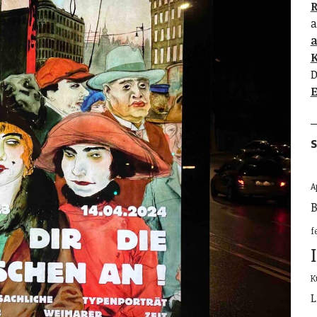
R
a
K
D
E
S
A
B
f
K
L