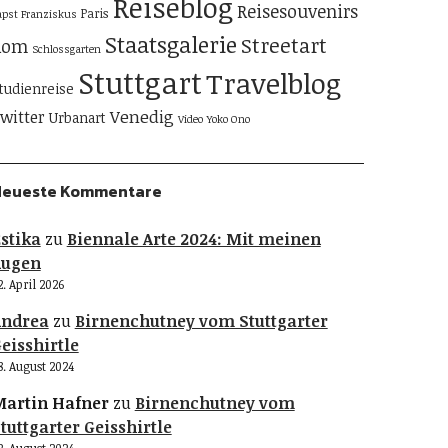
Reiseblog
Reisesouvenirs
Paris
apst Franziskus
Staatsgalerie
Streetart
Rom
Schlossgarten
Stuttgart
Travelblog
tudienreise
Venedig
witter
Urbanart
Video
Yoko Ono
Neueste Kommentare
stika
zu
Biennale Arte 2024: Mit meinen
Augen
2. April 2026
Andrea
zu
Birnenchutney vom Stuttgarter
eisshirtle
8. August 2024
artin Hafner
zu
Birnenchutney vom
tuttgarter Geisshirtle