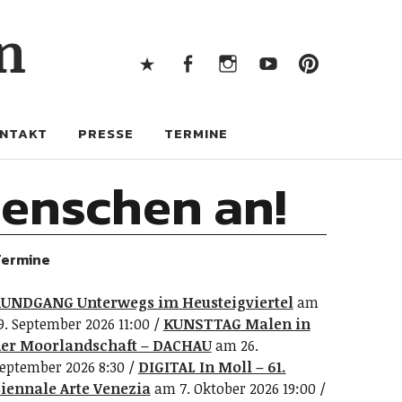
X
Facebook
Instagram
Youtube
Pintere
n
X
Facebook
Instagram
Youtube
Pinterest
NTAKT
PRESSE
TERMINE
enschen an!
ermine
UNDGANG Unterwegs im Heusteigviertel
am
9. September 2026 11:00
KUNSTTAG Malen in
er Moorlandschaft – DACHAU
am 26.
eptember 2026 8:30
DIGITAL In Moll – 61.
iennale Arte Venezia
am 7. Oktober 2026 19:00