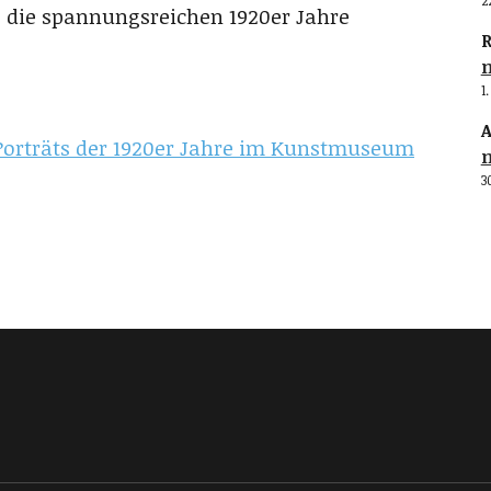
2
s die spannungsreichen 1920er Jahre
R
1
A
 Porträts der 1920er Jahre im Kunstmuseum
3