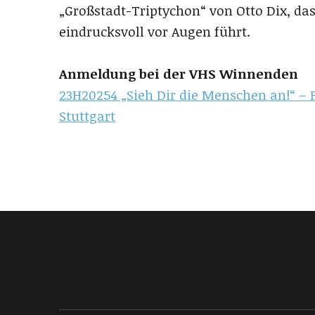
„Großstadt-Triptychon“ von Otto Dix, da
eindrucksvoll vor Augen führt.
Anmeldung bei der VHS Winnenden
23H20254 „Sieh Dir die Menschen an!“ –
Stuttgart