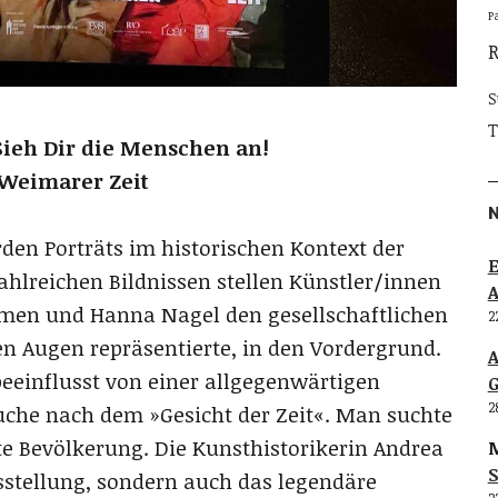
P
S
T
Sieh Dir die Menschen an!
 Weimarer Zeit
en Porträts im historischen Kontext der
E
zahlreichen Bildnissen stellen Künstler/innen
mmen und Hanna Nagel den gesellschaftlichen
2
ren Augen repräsentierte, in den Vordergrund.
eeinflusst von einer allgegenwärtigen
G
2
uche nach dem »Gesicht der Zeit«. Man suchte
te Bevölkerung. Die Kunsthistorikerin Andrea
M
S
sstellung, sondern auch das legendäre