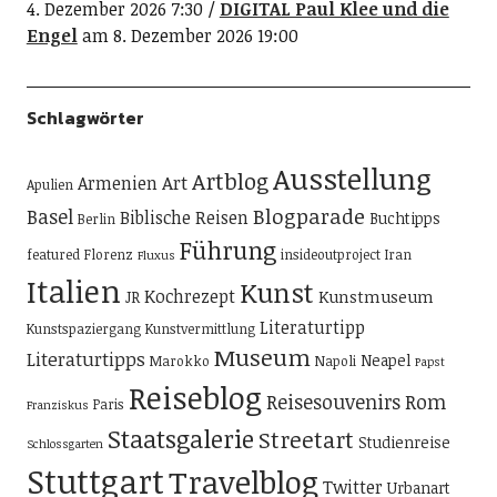
4. Dezember 2026 7:30
DIGITAL Paul Klee und die
Engel
am 8. Dezember 2026 19:00
Schlagwörter
Ausstellung
Artblog
Art
Armenien
Apulien
Blogparade
Basel
Biblische Reisen
Buchtipps
Berlin
Führung
featured
Florenz
insideoutproject
Iran
Fluxus
Italien
Kunst
Kochrezept
Kunstmuseum
JR
Literaturtipp
Kunstspaziergang
Kunstvermittlung
Museum
Literaturtipps
Neapel
Marokko
Napoli
Papst
Reiseblog
Reisesouvenirs
Rom
Paris
Franziskus
Staatsgalerie
Streetart
Studienreise
Schlossgarten
Stuttgart
Travelblog
Twitter
Urbanart